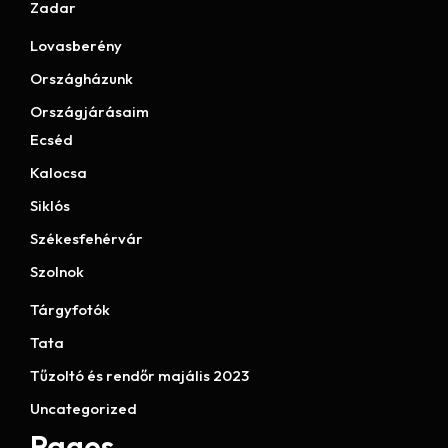
Zadar
Lovasberény
Országházunk
Országjárásaim
Ecséd
Kalocsa
Siklós
Székesfehérvár
Szolnok
Tárgyfotók
Tata
Tűzoltó és rendőr majális 2023
Uncategorized
Pages