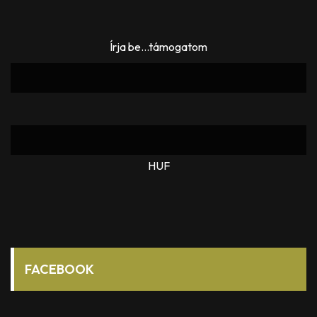
Írja be...támogatom
HUF
FACEBOOK