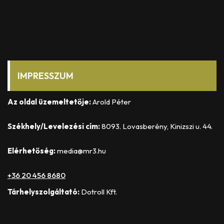
IMPRESSZUM
Az oldal üzemeltetője:
Arold Péter
Székhely/Levelezési cím:
8093. Lovasberény, Kinizszi u. 44.
Elérhetőség:
media@mr3.hu
+36 20 456 8680
Tárhelyszolgáltató:
Dotroll Kft.