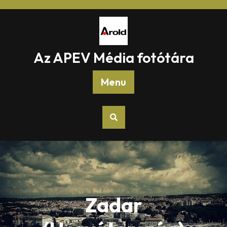
Skip
to
content
Az APEV Média fotótára
Menu
Zadar