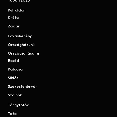
Tabán 2023
Külföldön
Kréta
Zadar
Lovasberény
Országházunk
Országjárásaim
Ecséd
Kalocsa
Siklós
Székesfehérvár
Szolnok
Tárgyfotók
Tata