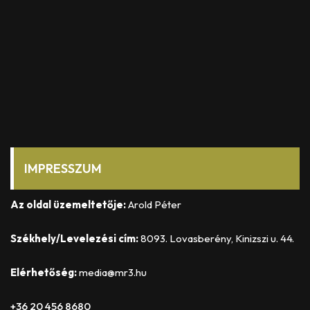
IMPRESSZUM
Az oldal üzemeltetője:
Arold Péter
Székhely/Levelezési cím:
8093. Lovasberény, Kinizszi u. 44.
Elérhetőség:
media@mr3.hu
+36 20 456 8680