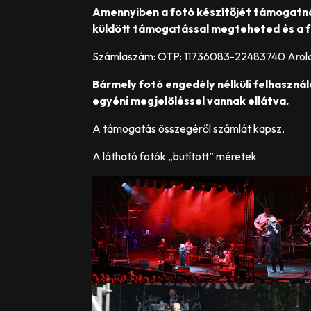
Amennyiben a fotó készítőjét támogatn
küldött támogatással megteheted és a f
Számlaszám: OTP: 11736083-22483740 Arol
Bármely fotó engedély nélküli felhasznál
egyéni megjelöléssel vannak ellátva.
A támogatás összegéről számlát kapsz.
A látható fotók „butított” méretek