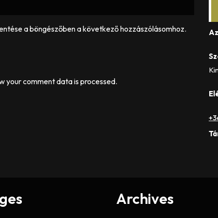
entése a böngészőben a következő hozzászólásomhoz.
Az
Sz
Kin
w your comment data is processed.
El
+3
Tá
ges
Archives