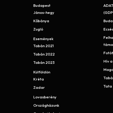
Budapest
ADAT
János-hegy
(GDP
Kőbánya
Buda
Zugló
Ecsé
Felha
Események
támo
Tabán 2021
Fotó
Tabán 2022
Hív a
Tabán 2023
Maga
Külföldön
Tabá
Kréta
Tata
Zadar
Lovasberény
Országházunk