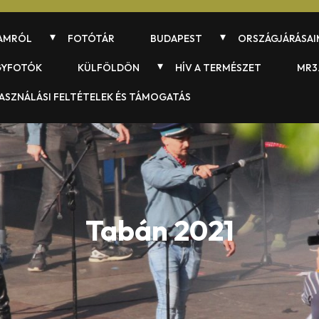
AMRÓL
FOTÓTÁR
BUDAPEST
ORSZÁGJÁRÁSAI
GYFOTÓK
KÜLFÖLDÖN
HÍV A TERMÉSZET
MR3
ASZNÁLÁSI FELTÉTELEK ÉS TÁMOGATÁS
Tabán 2021