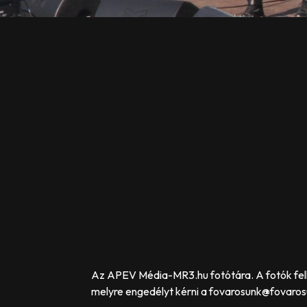
Az APEV Média-MR3.hu fotótára. A fotók felh
melyre engedélyt kérni a fovarosunk@fovarosu