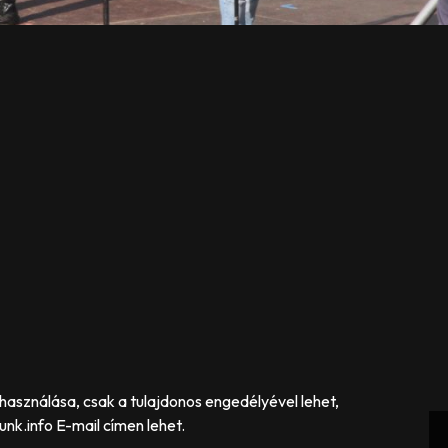
asználása, csak a tulajdonos engedélyével lehet,
nk.info E-mail címen lehet.