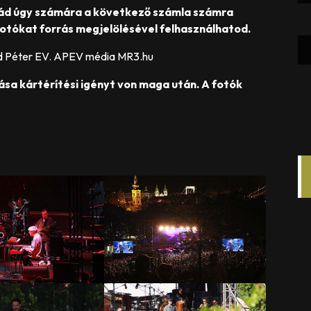
ád úgy számára a következő számla számra
otókat forrás megjelölésével felhasználhatod.
d Péter EV. APEV média MR3.hu
ása kártérítési igényt von maga után. A fotók