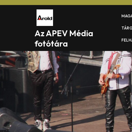
Skip
to
MAG
content
TÁR
Az APEV Média
FELH
fotótára