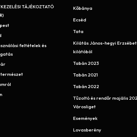
KEZELÉSI TÁJÉKOZTATÓ
Kőbánya
R)
Ecséd
pest
Tata
d
Kilátás János-hegyi Erzsébet
sználási feltételek és
kilátóból
gatás
Tabán 2023
tár
 természet
Tabán 2021
mról
Tabán 2022
n
Tűzoltó és rendőr majális 20
Városliget
Események
Lovasberény