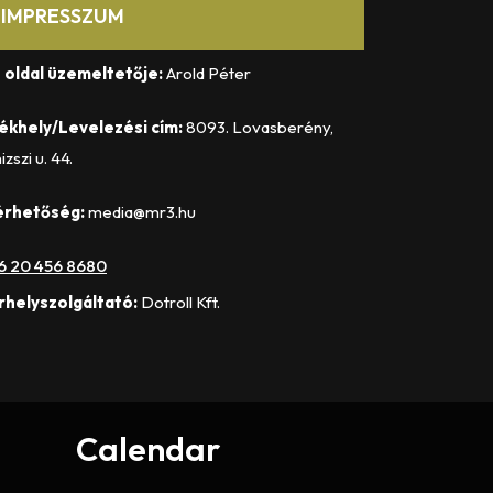
IMPRESSZUM
 oldal üzemeltetője:
Arold Péter
ékhely/Levelezési cím:
8093. Lovasberény,
izszi u. 44.
érhetőség:
media@mr3.hu
6 20 456 8680
rhelyszolgáltató:
Dotroll Kft.
Calendar