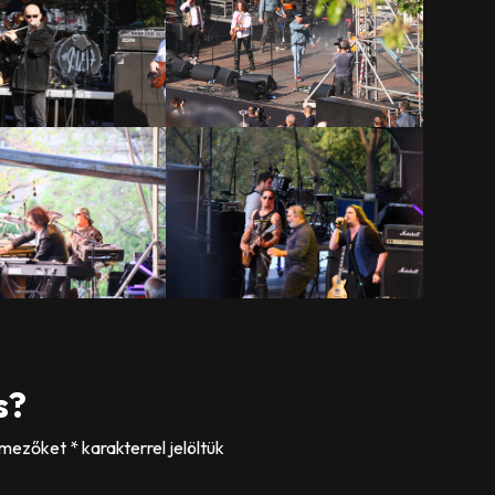
s?
 mezőket
*
karakterrel jelöltük