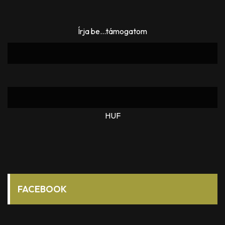
Írja be...támogatom
HUF
FACEBOOK