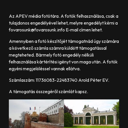
Az APEV média fotótára. A fotók felhasználása, csak a
tulajdonos engedélyével lehet, melyre engedélyt kérni a
fovarosunk@fovarosunk.info E-mail címen lehet.
Amennyiben a fotó készítőjét támogatnád úgy számára
a következő számla számra küldött támogatással
megteheted. Bármely fotó engedély nélküli
felhasználása kártérítési igényt von maga után. A fotók
egyéni megjelöléssel vannak ellátva.
Számlaszám: 11736083-22483740 Arold Péter EV.
A támogatás összegéről számlát kapsz.