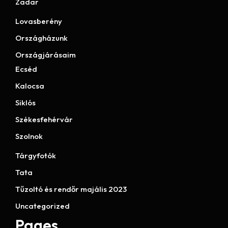
Zadar
Lovasberény
Országházunk
Országjárásaim
Ecséd
Kalocsa
Siklós
Székesfehérvár
Szolnok
Tárgyfotók
Tata
Tűzoltó és rendőr majális 2023
Uncategorized
Pages