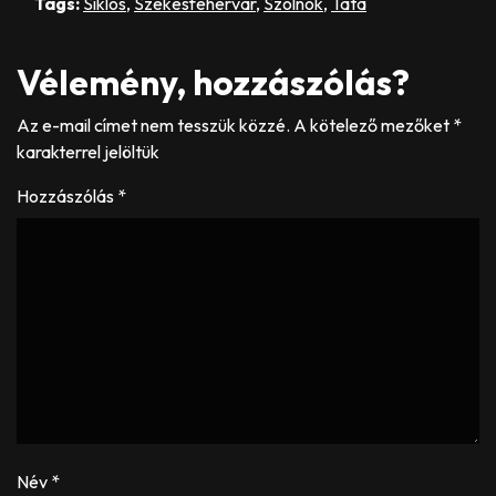
Tags:
Siklós
,
Székesfehérvár
,
Szolnok
,
Tata
Vélemény, hozzászólás?
Az e-mail címet nem tesszük közzé.
A kötelező mezőket
*
karakterrel jelöltük
Hozzászólás
*
Név
*