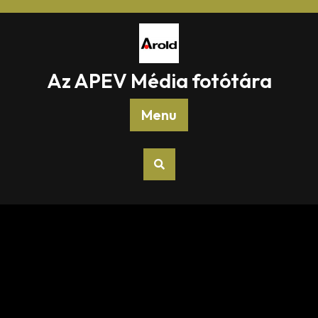
Skip
to
content
Az APEV Média fotótára
Menu