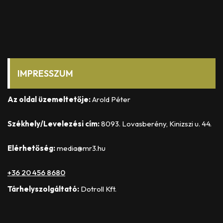
IMPRESSZUM
Az oldal üzemeltetője:
Arold Péter
Székhely/Levelezési cím:
8093. Lovasberény, Kinizszi u. 44.
Elérhetőség:
media@mr3.hu
+36 20 456 8680
Tárhelyszolgáltató:
Dotroll Kft.