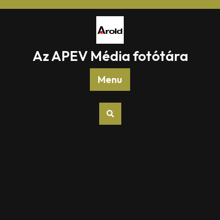
Skip
to
content
Az APEV Média fotótára
Menu