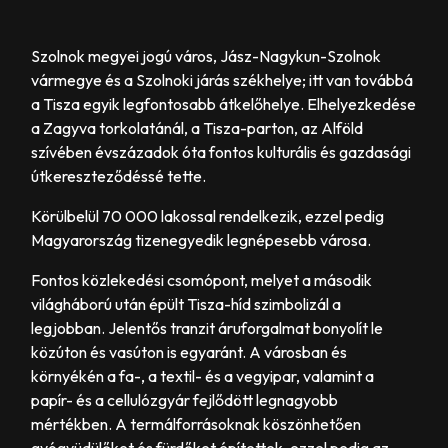
Szolnok megyei jogú város, Jász-Nagykun-Szolnok
vármegye és a Szolnoki járás székhelye; itt van továbbá
a Tisza egyik legfontosabb átkelőhelye. Elhelyezkedése
a Zagyva torkolatánál, a Tisza-parton, az Alföld
szívében évszázadok óta fontos kulturális és gazdasági
útkereszteződéssé tette.
Körülbelül 70 000 lakossal rendelkezik, ezzel pedig
Magyarország tizenegyedik legnépesebb városa.
Fontos közlekedési csomópont, melyet a második
világháború után épült Tisza-híd szimbolizál a
legjobban. Jelentős tranzit áruforgalmat bonyolít le
közúton és vasúton is egyaránt. A városban és
környékén a fa-, a textil- és a vegyipar, valamint a
papír- és a cellulózgyár fejlődött legnagyobb
mértékben. A termálforrásoknak köszönhetően