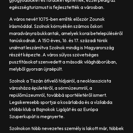
gyógyüdülőket és fürdőket építettek, ezzel pedig az
egészségturizmust is fejlesztették a városban.
A város nevét 1075-ben említik először Zounok
írásmóddal. Szolnok környékén számos őskori
maradványra bukkantak, amelyek korai betelepüléséről
tanúskodnak. A 150 éves, 16. és 17. századi török
uralmat leszámítva Szolnok mindig is Magyarország
részét képezte. A város súlyos szövetséges
pusztításokat szenvedett a második világháborúban,
melyből gyorsan újraépült.
Szolnok a Tiszán átívelő hídjairól, a neoklasszicista
városháza épületéről, a sörmúzeumról, a
repülőmúzeumról, továbbá sportéletéről ismert.
Legsikeresebb sportjai a kosárlabda és a vízilabda:
utóbbi klub a Bajnokok Ligáját és az Európa
Szuperkupát is megnyerte.
Szolnokon több nevezetes személy is lakott már, többek