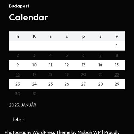
Budapest
Calendar
h
K
s
c
p
s
v
1
2
3
4
5
6
7
8
9
10
11
12
13
14
15
16
17
18
19
20
21
22
23
24
25
26
27
28
29
30
31
2023. JANUÁR
febr »
Photography WordPress Theme
by Misbah WP
| Proudly