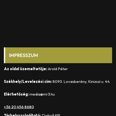
IMPRESSZUM
Az oldal üzemeltetője:
Arold Péter
Székhely/Levelezési cím:
8093. Lovasberény, Kinizszi u. 44.
Elérhetőség:
media@mr3.hu
+36 20 456 8680
Tárhelyszolgáltató:
Dotroll Kft.