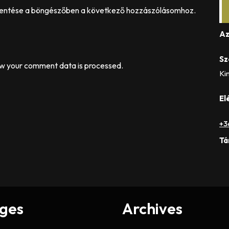
entése a böngészőben a következő hozzászólásomhoz.
Az
Sz
w your comment data is processed.
Kin
El
+3
Tá
ges
Archives