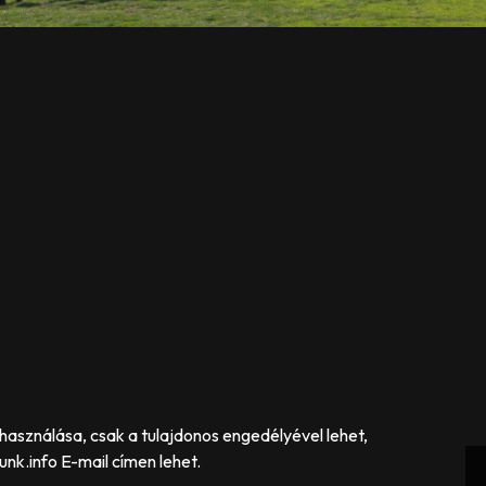
asználása, csak a tulajdonos engedélyével lehet,
nk.info E-mail címen lehet.