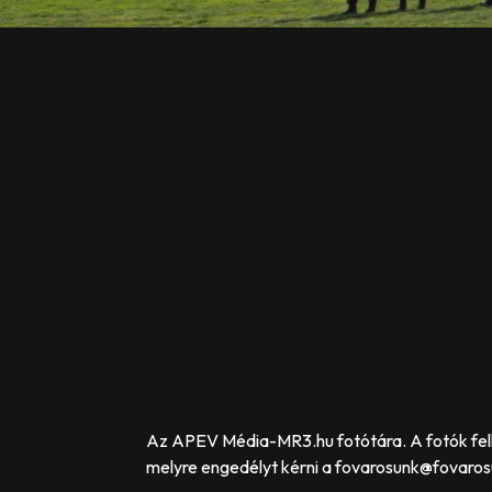
Az APEV Média-MR3.hu fotótára. A fotók felh
melyre engedélyt kérni a fovarosunk@fovarosu