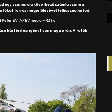
ád úgy számára a következő számla számra
otókat forrás megjelölésével felhasználhatod.
d Péter EV. APEV média MR3.hu
ása kártérítési igényt von maga után. A fotók