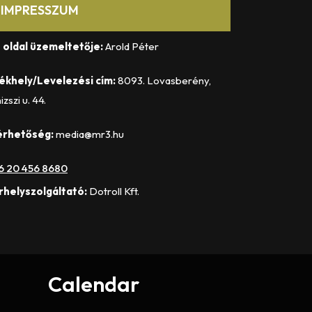
IMPRESSZUM
 oldal üzemeltetője:
Arold Péter
ékhely/Levelezési cím:
8093. Lovasberény,
izszi u. 44.
érhetőség:
media@mr3.hu
6 20 456 8680
rhelyszolgáltató:
Dotroll Kft.
Calendar