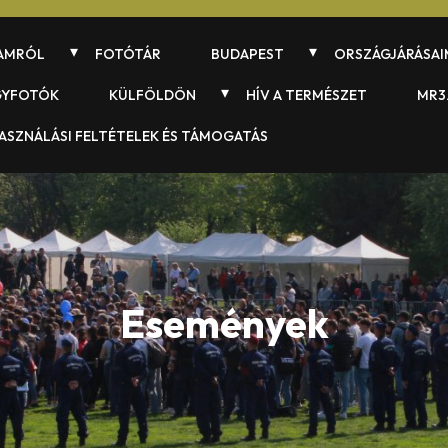
AMRÓL
FOTÓTÁR
BUDAPEST
ORSZÁGJÁRÁSAI
GYFOTÓK
KÜLFÖLDÖN
HÍV A TERMÉSZET
MR3
ASZNÁLÁSI FELTÉTELEK ÉS TÁMOGATÁS
Események