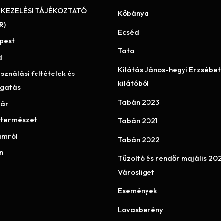
KEZELÉSI TÁJÉKOZTATÓ
Kőbánya
R)
Ecséd
pest
Tata
d
Kilátás János-hegyi Erzsébet
sználási feltételek és
kilátóból
gatás
Tabán 2023
tár
 természet
Tabán 2021
mról
Tabán 2022
n
Tűzoltó és rendőr majális 20
Városliget
Események
Lovasberény