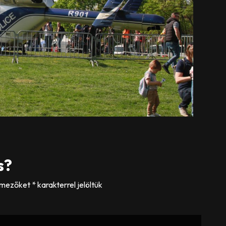
s?
 mezőket
*
karakterrel jelöltük