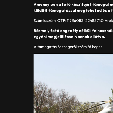
Amennyiben a fotó készítőjét támogatn
küldött támogatással megteheted és a f
Számlaszám: OTP: 11736083-22483740 Arol
Bármely fotó engedély nélküli felhasznál
egyéni megjelöléssel vannak ellátva.
A támogatás összegéről számlát kapsz.