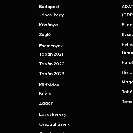
Budapest
ADAT
János-hegy
(GDP
Kőbánya
Buda
Zugló
Ecsé
Felha
Események
támo
Tabán 2021
Fotó
Tabán 2022
Hív a
Tabán 2023
Maga
Külföldön
Tabá
Kréta
Tata
Zadar
Lovasberény
Országházunk