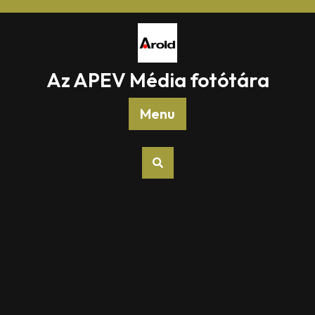
Skip
to
content
Az APEV Média fotótára
Menu