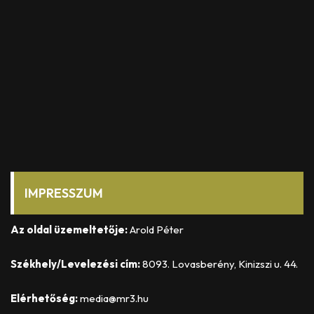
IMPRESSZUM
Az oldal üzemeltetője:
Arold Péter
Székhely/Levelezési cím:
8093. Lovasberény, Kinizszi u. 44.
Elérhetőség:
media@mr3.hu