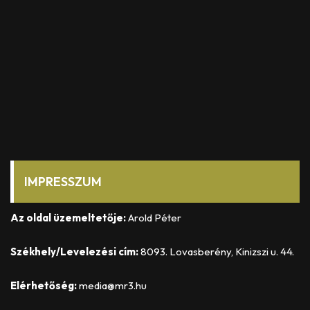
IMPRESSZUM
Az oldal üzemeltetője:
Arold Péter
Székhely/Levelezési cím:
8093. Lovasberény, Kinizszi u. 44.
Elérhetőség:
media@mr3.hu