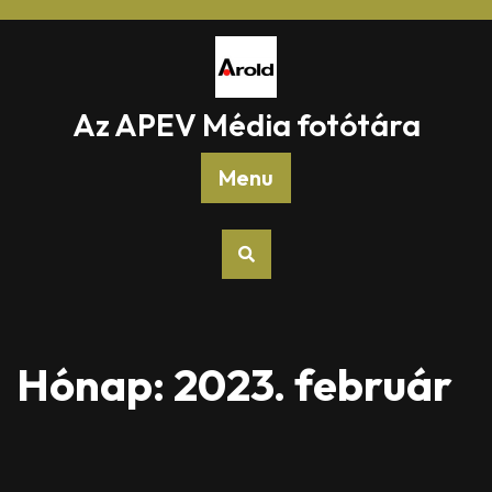
Skip
to
content
Az APEV Média fotótára
Menu
Hónap:
2023. február