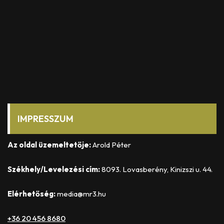
IMPRESSZUM
Az oldal üzemeltetője:
Arold Péter
Székhely/Levelezési cím:
8093. Lovasberény, Kinizszi u. 44.
Elérhetőség:
media@mr3.hu
+36 20 456 8680