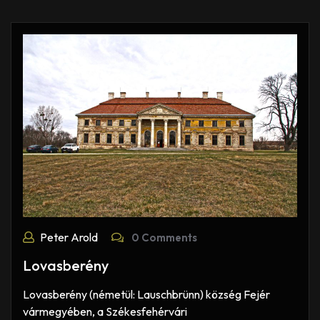
Peter Arold
0 Comments
Lovasberény
Lovasberény (németül: Lauschbrünn) község Fejér
vármegyében, a Székesfehérvári