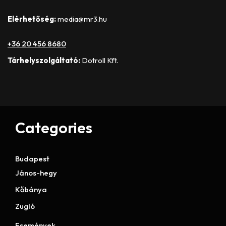
Elérhetőség:
media@mr3.hu
+36 20 456 8680
Tárhelyszolgáltató:
Dotroll Kft.
Categories
Budapest
János-hegy
Kőbánya
Zugló
Események