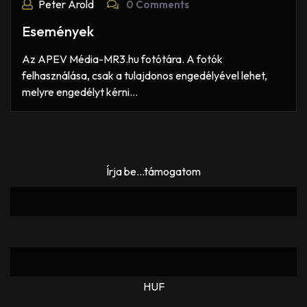
Peter Arold
0 Comments
Események
Az APEV Média-MR3.hu fotótára. A fotók
felhasználása, csak a tulajdonos engedélyével lehet,
melyre engedélyt kérni…
Írja be...támogatom
HUF