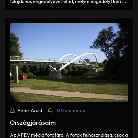
tulajdonos engedélyével lehet, melyre engedélyt kérni…
Peter Arold
0 Comments
Országjárásaim
Az APEV média fotótára. A fotók felhasználása, csak a