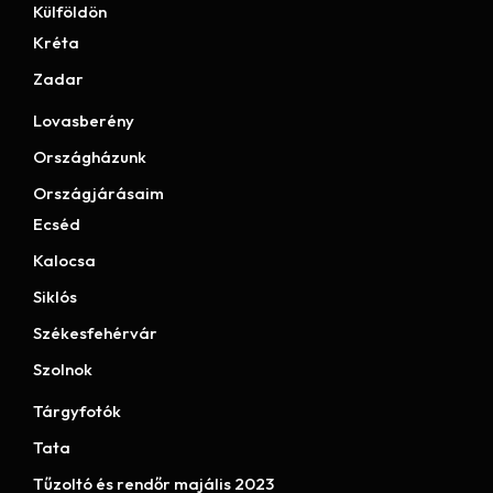
Külföldön
Kréta
Zadar
Lovasberény
Országházunk
Országjárásaim
Ecséd
Kalocsa
Siklós
Székesfehérvár
Szolnok
Tárgyfotók
Tata
Tűzoltó és rendőr majális 2023