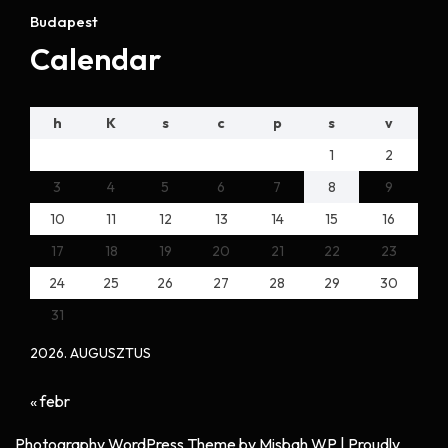
Budapest
Calendar
h
K
s
c
p
s
v
1
2
3
4
5
6
7
8
9
10
11
12
13
14
15
16
17
18
19
20
21
22
23
24
25
26
27
28
29
30
31
2026. AUGUSZTUS
« febr
Photography WordPress Theme
by Misbah WP
| Proudly