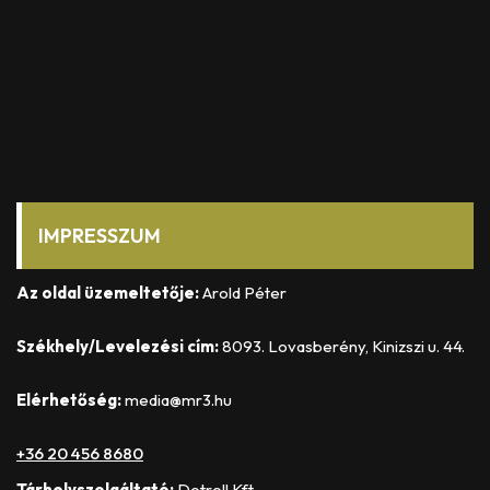
IMPRESSZUM
Az oldal üzemeltetője:
Arold Péter
Székhely/Levelezési cím:
8093. Lovasberény, Kinizszi u. 44.
Elérhetőség:
media@mr3.hu
+36 20 456 8680
Tárhelyszolgáltató:
Dotroll Kft.