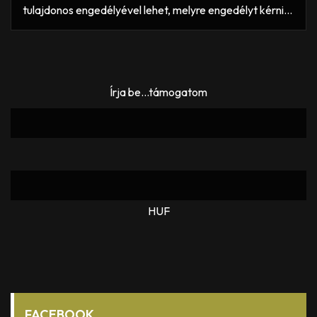
tulajdonos engedélyével lehet, melyre engedélyt kérni…
Írja be...támogatom
HUF
FACEBOOK