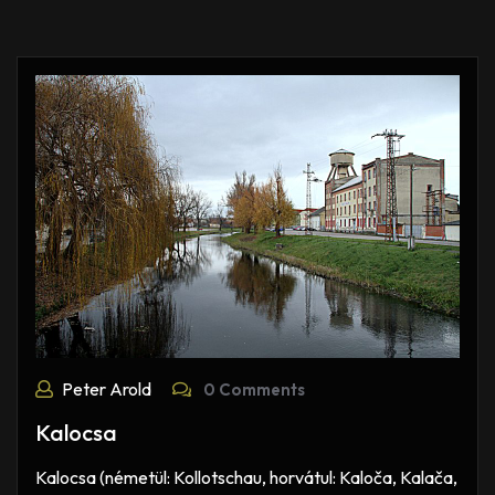
Peter Arold
0 Comments
Kalocsa
Kalocsa (németül: Kollotschau, horvátul: Kaloča, Kalača,