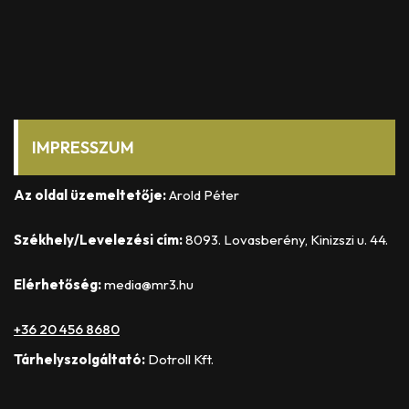
IMPRESSZUM
Az oldal üzemeltetője:
Arold Péter
Székhely/Levelezési cím:
8093. Lovasberény, Kinizszi u. 44.
Elérhetőség:
media@mr3.hu
+36 20 456 8680
Tárhelyszolgáltató:
Dotroll Kft.