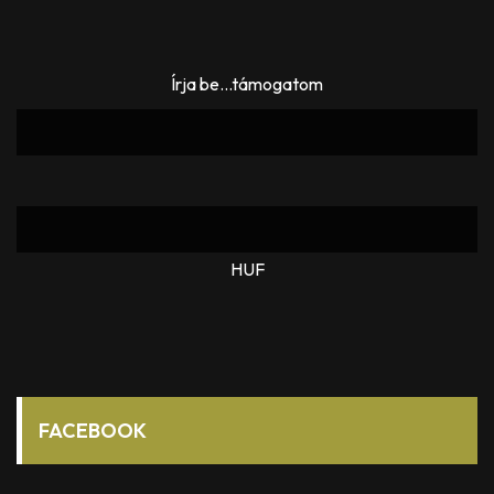
Írja be...támogatom
HUF
FACEBOOK